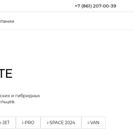
+7 (861) 207-00-39
мпании
TE
еских и гибридных
ельцев.
i-JET
i-PRO
i-SPACE 2024
i-VAN