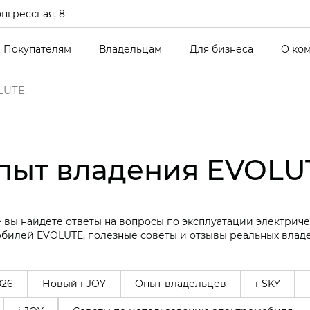
онгрессная, 8
Покупателям
Владельцам
Для бизнеса
О ко
LUTE
пыт владения EVOLU
 вы найдете ответы на вопросы по эксплуатации электрич
билей EVOLUTE, полезные советы и отзывы реальных влад
026
Новый i-JOY
Опыт владельцев
i-SKY