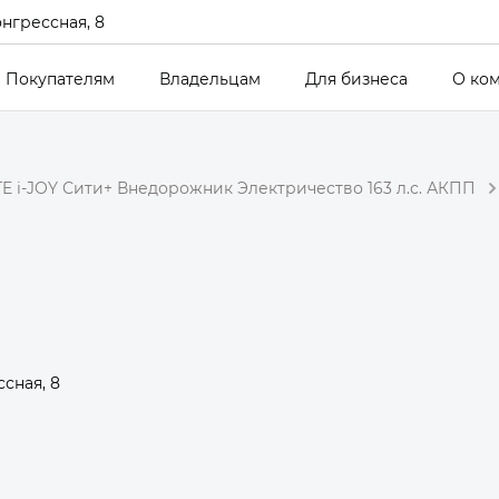
онгрессная, 8
Покупателям
Владельцам
Для бизнеса
О ко
E i-JOY Сити+ Внедорожник Электричество 163 л.с. АКПП
сная, 8