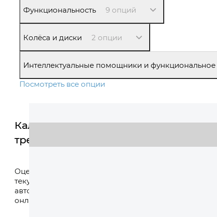
Функциональность
9 опций
Колёса и диски
2 опции
Интеллектуальные помощники и функциональное
Посмотреть все опции
Калькулятор
трейд-ин
Оценить
Оцените свой
текущий
автомобиль
онлайн