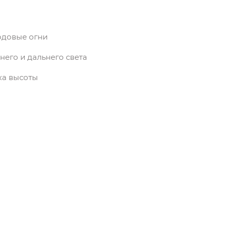
одовые огни
его и дальнего света
ка высоты