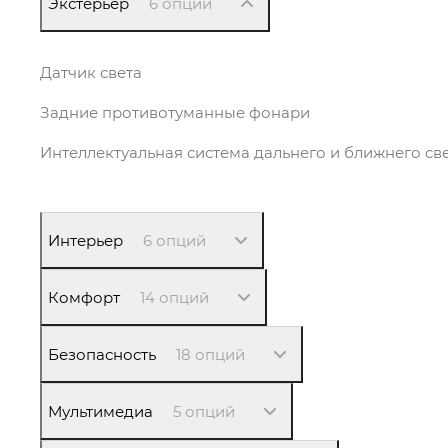
Экстерьер
6 опций
Датчик света
Задние противотуманные фонари
Интеллектуальная система дальнего и ближнего св
Интерьер
6 опций
Комфорт
14 опций
Безопасность
18 опций
Мультимедиа
5 опций