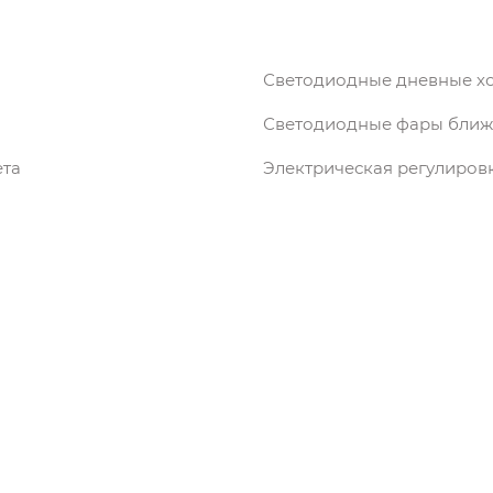
Светодиодные дневные х
Светодиодные фары ближн
ета
Электрическая регулиров