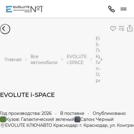
EVOLUTE i-SPACE
5-местный
Полный привод
Все
EVOLUTE
Кроссовер
Главная
автомобили
i-SPACE
Гибрид 1,5 л 367
л.с.
Одноступенчаты
редуктор
EVOLUTE i-SPACE
Год производства: 2026
·
В поставке
·
Опубликовано:
Кузов: Галактический зеленый
Салон: Черный
EVOLUTE КЛЮЧАВТО Краснодар: г. Краснодар, ул. Конгрес