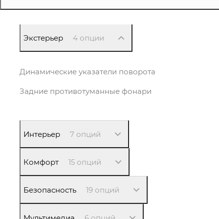
Экстерьер
4 опции
Динамические указатели поворота
Задние противотуманные фонари
Интерьер
7 опций
Комфорт
15 опций
Безопасность
19 опций
Мультимедиа
6 опций