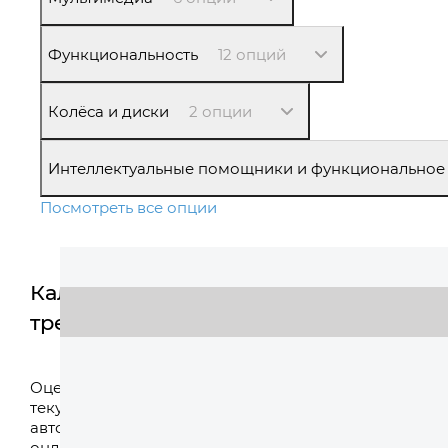
Функциональность
12 опций
Колёса и диски
2 опции
Интеллектуальные помощники и функциональное
Посмотреть все опции
Калькулятор
трейд-ин
Оценить
Оцените свой
текущий
автомобиль
онлайн