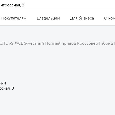
онгрессная, 8
Покупателям
Владельцам
Для бизнеса
О ко
UTE i-SPACE 5-местный Полный привод Кроссовер Гибрид 1,
вый
сная, 8