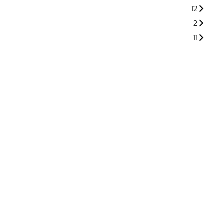
12
2
11