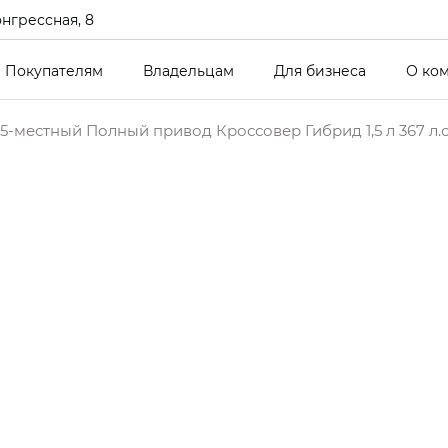
онгрессная, 8
Покупателям
Владельцам
Для бизнеса
О ко
5-местный Полный привод Кроссовер Гибрид 1,5 л 367 л.