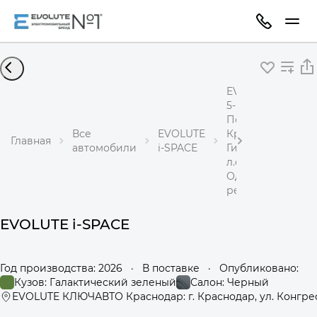
EVOLUTE i-SPACE
5-местный
Полный привод
Все
EVOLUTE
Кроссовер
Главная
автомобили
i-SPACE
Гибрид 1,5 л 367
л.с.
Одноступенчаты
редуктор
EVOLUTE i-SPACE
Год производства: 2026
·
В поставке
·
Опубликовано:
Кузов: Галактический зеленый
Салон: Черный
EVOLUTE КЛЮЧАВТО Краснодар: г. Краснодар, ул. Конгрес