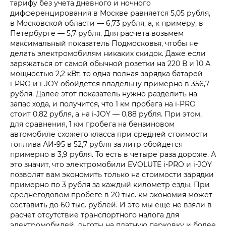
тарифу без учета дневного и ночного
дифференцирования в Москве равняется 5,05 рубля,
в Московской области — 6,73 рубля, а, к примеру, в
Петербурге — 5,7 рубля. Для расчета возьмем
максимальный показатель Подмосковья, чтобы не
делать электромобилям никаких скидок. Даже если
заряжаться от самой обычной розетки на 220 В и 10 А
мощностью 2,2 кВт, то одна полная зарядка батарей
i‑PRO и i‑JOY обойдется владельцу примерно в 356,7
рубля. Далее этот показатель нужно разделить на
запас хода, и получится, что 1 км пробега на i‑PRO
стоит 0,82 рубля, а на i‑JOY — 0,88 рубля. При этом,
для сравнения, 1 км пробега на бензиновом
автомобиле схожего класса при средней стоимости
топлива АИ-95 в 52,7 рубля за литр обойдется
примерно в 3,9 рубля. То есть в четыре раза дороже. А
это значит, что электромобили EVOLUTE i‑PRO и i‑JOY
позволят вам экономить только на стоимости зарядки
примерно по 3 рубля за каждый километр езды. При
среднегодовом пробеге в 20 тыс. км экономия может
составить до 60 тыс. рублей. И это мы еще не взяли в
расчет отсутствие транспортного налога для
электромобилей, льготы на платную парковку и более