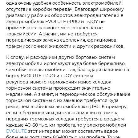
одна очень удобная особенность электромобилей:
отсутствие коробки передач. Благодаря широкому
диапазону рабочих оборотов электродвигателей в
электромобилях EVOLUTE i‑PRO и i‑JOY не
применяются сложные многоступенчатые
трансмиссии. А значит, им не требуется
периодическая замена сцепления, фрикционов,
трансмиссионной жидкости и других расходников.
К слову, и расходники других бортовых систем
электромобили используют куда более бережливо,
чем обычные автомобили. Так, благодаря наличию на
борту EVOLUTE i‑PRO и i‑JOY системы
рекуперативного торможения износ колодок
тормозной системы происходит значительно
медленнее. А значит, и периодическое обслуживание
тормозной системы с их заменой требуется куда
реже, чем в обычных автомобилях с ДВС. К примеру,
если в бензиновых и дизельных машинах замена
передних тормозных колодок требуется в среднем
каждые 40–50 тыс. км пробега, то у электромобилей
EVOLUTE
этот интервал может составлять вдвое
больше и достигать 80–100 тыс. км пробега. То же