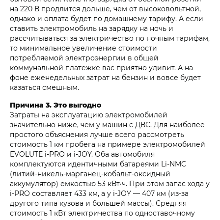
на 220 В продлится дольше, чем от высоковольтной,
однако и оплата будет по домашнему тарифу. А если
ставить электромобиль на зарядку на ночь и
рассчитываться за электричество по ночным тарифам,
то минимальное увеличение стоимости
потребляемой электроэнергии в общей
коммунальной платежке вас приятно удивит. А на
фоне еженедельных затрат на бензин и вовсе будет
казаться смешным.
Причина 3. Это выгодно
Затраты на эксплуатацию электромобилей
значительно ниже, чем у машин с ДВС. Для наиболее
простого объяснения лучше всего рассмотреть
стоимость 1 км пробега на примере электромобилей
EVOLUTE i‑PRO и i‑JOY. Оба автомобиля
комплектуются идентичными батареями Li-NMC
(литий-никель-марганец-кобальт-оксидный
аккумулятор) емкостью 53 кВт·ч. При этом запас хода у
i‑PRO составляет 433 км, а у i‑JOY — 407 км (из-за
другого типа кузова и большей массы). Средняя
стоимость 1 кВт электричества по одноставочному