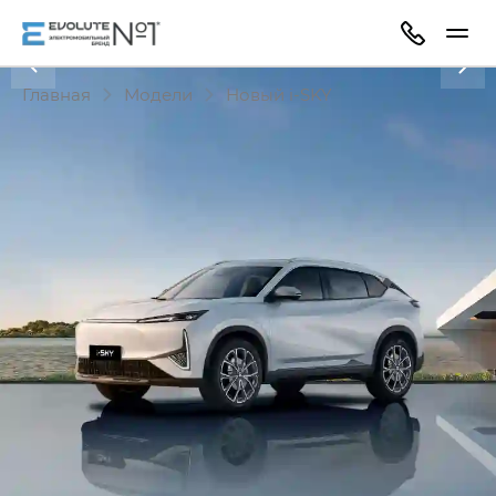
Главная
Модели
Новый i‑SKY