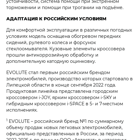
устойчивости, система помощи при экстренном
торможении и помощи при трогании на подъёме.
АДАПТАЦИЯ К РОССИЙСКИМ УСЛОВИЯМ
Для комфортной эксплуатации в различных погодных
условиях модель оснащена обогревом передних
сидений, рулевого колеса и форсунок
стеклоомывателя. Кузовные элементы кроссовера
прошли антикоррозийную обработку и
дополнительную катодную оцинковку.
EVOLUTE стал первым российским брендом
электромобилей, производство которых стартовало в
Липецкой области в конце сентября 2022 года.
Продуктовая линейка представлена городским
кроссовером i‑JOY, ярким кроссовером i‑SKY и
гибридным кроссовером i‑SPACE в 5- и 7-местном
исполнениях.
1
EVOLUTE – российский бренд №1 по суммарному
объему продаж новых легковых электромобилей,
официально представленных в России, за период
2022-2025 г. по данным ООО «Автостат» в категории