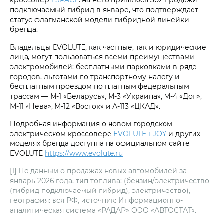
подключаемый гибрид в январе, что подтверждает
статус флагманской модели гибридной линейки
бренда.
Владельцы EVOLUTE, как частные, так и юридические
лица, могут пользоваться всеми преимуществами
электромобилей: бесплатными парковками в ряде
городов, льготами по транспортному налогу и
бесплатным проездом по платным федеральным
трассам — М-1 «Беларусь», М-3 «Украина», М-4 «Дон»,
М-11 «Нева», М-12 «Восток» и А-113 «ЦКАД».
Подробная информация о новом городском
электрическом кроссовере
EVOLUTE i‑JOY
и других
моделях бренда доступна на официальном сайте
EVOLUTE
https://www.evolute.ru
[1] По данным о продажах новых автомобилей за
январь 2026 года, тип топлива: (бензин/электричество
(гибрид подключаемый гибрид), электричество),
география: вся РФ, источник: Информационно-
аналитическая система «РАДАР» ООО «АВТОСТАТ».