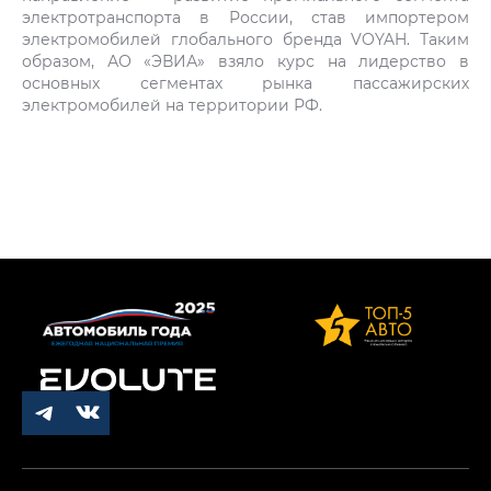
электротранспорта в России, став импортером
электромобилей глобального бренда VOYAH. Таким
образом, АО «ЭВИА» взяло курс на лидерство в
основных сегментах рынка пассажирских
электромобилей на территории РФ.