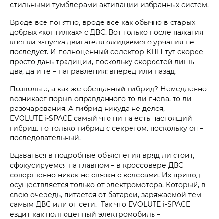
стильными тумблерами активации избранных систем.
Вроде все понятно, вроде все как обычно в старых
добрых «коптилках» с ДВС. Вот только после нажатия
кнопки запуска двигателя ожидаемого урчания не
последует. И полноценный селектор КПП тут скорее
просто дань традиции, поскольку скоростей лишь
два, да и те – направления: вперед или назад.
Позвольте, а как же обещанный гибрид? Немедленно
возникает порыв оправданного то ли гнева, то ли
разочарования. А гибрид никуда не делся,
EVOLUTE i‑SPACE самый что ни на есть настоящий
гибрид, но только гибрид с секретом, поскольку он –
последовательный.
Вдаваться в подробные объяснения вряд ли стоит,
сфокусируемся на главном – в кроссовере ДВС
совершенно никак не связан с колесами. Их привод
осуществляется только от электромотора. Который, в
свою очередь, питается от батареи, заряжаемой тем
самым ДВС или от сети. Так что EVOLUTE i‑SPACE
ездит как полноценный электромобиль –