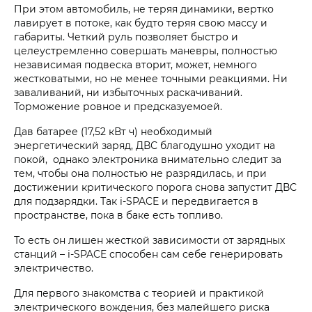
При этом автомобиль, не теряя динамики, вертко
лавирует в потоке, как будто теряя свою массу и
габариты. Четкий руль позволяет быстро и
целеустремленно совершать маневры, полностью
независимая подвеска вторит, может, немного
жестковатыми, но не менее точными реакциями. Ни
заваливаний, ни избыточных раскачиваний.
Торможение ровное и предсказуемоей.
Дав батарее (17,52 кВт ч) необходимый
энергетический заряд, ДВС благодушно уходит на
покой, однако электроника внимательно следит за
тем, чтобы она полностью не разрядилась, и при
достижении критического порога снова запустит ДВС
для подзарядки. Так i‑SPACE и передвигается в
пространстве, пока в баке есть топливо.
То есть он лишен жесткой зависимости от зарядных
станций – i‑SPACE способен сам себе генерировать
электричество.
Для первого знакомства с теорией и практикой
электрического вождения, без малейшего риска