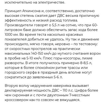
исключительно на электричестве.
Принцип Аткинсона и, соответственно, достаточно
высокая степень сжатия дает ДВС весьма приличную
эффективность и низкий расход топлива.
Производители говорят о 5,5 л на сотню, что при 60-
литровом баке должно обеспечить запас хода более
1000 км. Во время теста насколько красивых
показателей добиться не удалось. Ну так и движение
происходило, мягко говоря, неровно – по тестовому:
от скоростных прострелов на практически
максимальных 140-150 км/ч до мутного считания ворон
в пробке на 5-10 км/ч. Плюс горы-косогоры, лихие
развороты. В итоге получилось примерно 8-8,5 л,
которые в более спокойном ритме трассы или
городского серфа в праздный день вполне могут
сократиться до заявленных 5-6 л.
Вторую волну недоумения наверняка вызывает
декларируемая мощность ДВС – 110 л.с. Цифра более
чем скромная и с почти двухтонным 7-месстным
кроссовером как-то совсем не вяжущаяся.