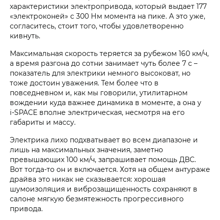
характеристики электропривода, который выдает 177
«электроконей» с 300 Нм момента на пике. А это уже,
согласитесь, стоит того, чтобы удовлетворенно
кивнуть.
Максимальная скорость теряется за рубежом 160 км/ч,
а время разгона до сотни занимает чуть более 7 с –
показатель для электрики немного высоковат, но
тоже достоин уважения. Тем более что в
повседневном и, как мы говорили, утилитарном
вождении куда важнее динамика в моменте, а она у
i‑SPACE вполне электрическая, несмотря на его
габариты и массу.
Электрика лихо подхватывает во всем диапазоне и
лишь на максимальных значения, заметно
превышающих 100 км/ч, запрашивает помощь ДВС.
Вот тогда-то он и включается. Хотя на общем антураже
драйва это никак не сказывается: хорошая
шумоизоляция и виброзащищенность сохраняют в
салоне мягкую безмятежность прогрессивного
привода.