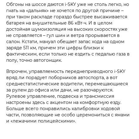
Обгоны на шоссе даются i‑SKY уже не столь легко, но
гнать на «дальняк» не хочется по другой причине –
при таком раскладе гораздо быстрее высаживается
батарея на внушительные 86 кВт·ч. И в целом
достойная шумоизоляция на высоких скоростях уже
не справляется – гул шин и ветра прорывается в
салон. Кстати, мануал обещает запас хода на одном
заряде 511 км, причем эти цифры близки к
фактическим, если только не ездить с педалью газа в
полу, точно автогонщик.
Впрочем, управляемость переднеприводного i‑SKY
вряд ли порадует поборников автоспорта, а вот
среднестатистические водители, перемещающиеся
за рулем до офиса или дачи, не разочаруются.
Рулевое управление, подвеска и трансмиссия
настроены здесь с акцентом на комфортную езду.
Больше всего понравились калибровки ходовой
части, позволяющие не особо церемониться с ямами
и «лежачими полицейскими».