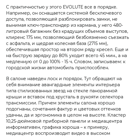
С практичностью у этого EVOLUTE все в порядке.
Например, он оснащается системой бесключевого
доступа, позволяющей разблокировать замки, не
вынимая ключ-транспондер из кармана, у него 480-
литровый багажник без крадущих объемов выступов,
клиренс 175 мм, позволяющий безбоязненно съезжать
с асфальта, и щедрая колесная база (2715 мм),
обеспечившая простор на втором ряду кресел. Еще и
на быструю зарядку до 80% уходит всего 45 мин., а на
медленную от 0 до 100% - 15 ч. Словом, записываем: к
городской жизни автомобиль приспособлен.
В салоне наведен лоск и порядок. Тут обращают на
себя внимание авангардные элементы интерьера
типа стилизованных звезд на стекле панорамной
крыши и вставок под хрусталь в рукояти селектора
трансмиссии. Причем элементы салона хорошо
подогнаны, сочетания фактур и цветовых оттенков
удачны, да и эргономика в целом на высоте. Кластер
10,25-дюймовой приборной панели и медиацентра
информативен, графика хороша – к примеру,
медиацентр воспроизводит видео в высоком