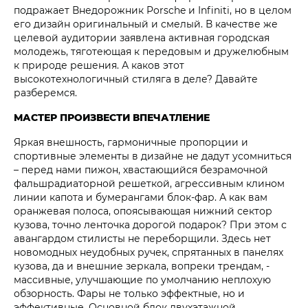
подражает Внедорожник Porsche и Infiniti, но в целом
его дизайн оригинальный и смелый. В качестве же
целевой аудитории заявлена активная городская
молодежь, тяготеющая к передовым и дружелюбным
к природе решения. А каков этот
высокотехнологичный стиляга в деле? Давайте
разберемся.
МАСТЕР ПРОИЗВЕСТИ ВПЕЧАТЛЕНИЕ
Яркая внешность, гармоничные пропорции и
спортивные элементы в дизайне не дадут усомниться
– перед нами пижон, хвастающийся безрамочной
фальшрадиаторной решеткой, агрессивным клином
линии капота и бумерангами блок-фар. А как вам
оранжевая полоса, опоясывающая нижний сектор
кузова, точно ленточка дорогой подарок? При этом с
авангардом стилисты не переборщили. Здесь нет
новомодных неудобных ручек, спрятанных в панелях
кузова, да и внешние зеркала, вопреки трендам, -
массивные, улучшающие по умолчанию неплохую
обзорность. Фары не только эффектные, но и
эффективные. Основной блок двухэтажной