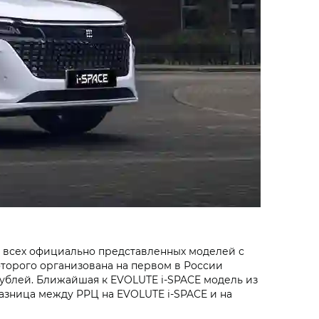
 всех официально представленных моделей с
оторого организована на первом в России
рублей. Ближайшая к EVOLUTE i‑SPACE модель из
Разница между РРЦ на EVOLUTE i‑SPACE и на