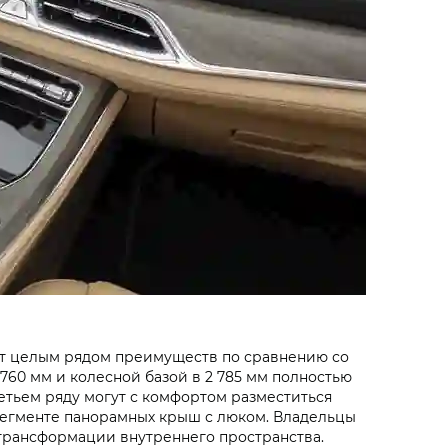
ет целым рядом преимуществ по сравнению со
0 мм и колесной базой в 2 785 мм полностью
ретьем ряду могут с комфортом разместиться
сегменте панорамных крыш с люком. Владельцы
трансформации внутреннего пространства.