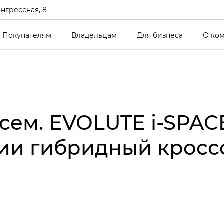
онгрессная, 8
Покупателям
Владельцам
Для бизнеса
О ко
сем. EVOLUTE i‑SPAC
сии гибридный кросс