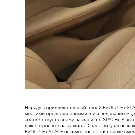
Наряду с привлекательной ценой EVOLUTE i‑SP
многими представленными в исследовании моде
соответствует своему названию «i‑SPACE». У ав
даже взрослые пассажиры. Салон визуально каж
EVOLUTE i‑SPACE несомненно оценят также вме