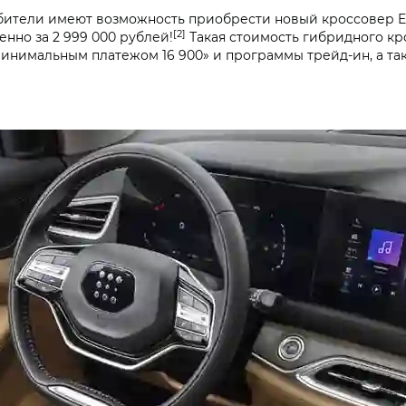
бители имеют возможность приобрести новый кроссовер EV
[2]
енно за 2 999 000 рублей!
Такая стоимость гибридного кро
инимальным платежом 16 900» и программы трейд-ин, а т