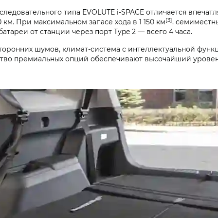
ледовательного типа EVOLUTE i‑SPACE отличается впечат
[3]
0 км. При максимальном запасе хода в 1 150 км
, семиместн
атареи от станции через порт Type 2 — всего 4 часа.
оронних шумов, климат-система с интеллектуальной функц
ество премиальных опций обеспечивают высочайший уровен