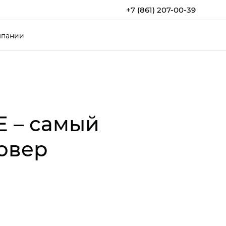
+7 (861) 207-00-39
мпании
E – самый
овер