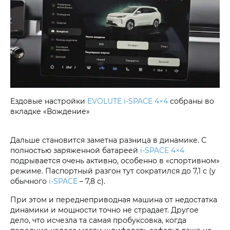
Ездовые настройки
EVOLUTE i‑SPACE 4×4
собраны во
вкладке «Вождение»
Дальше становится заметна разница в динамике. С
полностью заряженной батареей
i‑SPACE 4×4
подрывается очень активно, особенно в «спортивном»
режиме. Паспортный разгон тут сократился до 7,1 с (у
обычного
i‑SPACE
– 7,8 с).
При этом и переднеприводная машина от недостатка
динамики и мощности точно не страдает. Другое
дело, что исчезла та самая пробуксовка, когда