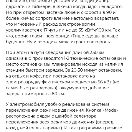
спокойно, без резких ускорений, кондиционер
держать на таймере, включил когда надо, ненадолго.
Но при открытом настежь люке и скорости в 90 и
более км/час сопротивление настолько возрастает,
что мгновенный расход электроэнергии
увеличивается с 17 чуть ли не до 35 кВт*ч/100 км. Так
что, верно гласит пословица «Тише едешь, дальше
будешь». Ну и аэродинамика играет свою роль.
При этом на пути следования длиной 350 км
однозначно производятся 1-2 технические остановки и
место остановки мы планировали исходя из наличия
станции быстрой зарядки. За 20-30 минут остановки,
на отдых и кофе, при постановке авто на
электрозарядку фактической мощностью 56 кВт (не
самая быстрая зарядка), аккумулятор добавляет
заряда примерно на 80 км.
У электромобиля удобно реализована система
переключения режимов движения. Кнопка «Mode»
расположена рядом с шайбой селектора
переключения всех режимов движения (вперед,
назад, нейтраль, паркинг). И так три режима разного