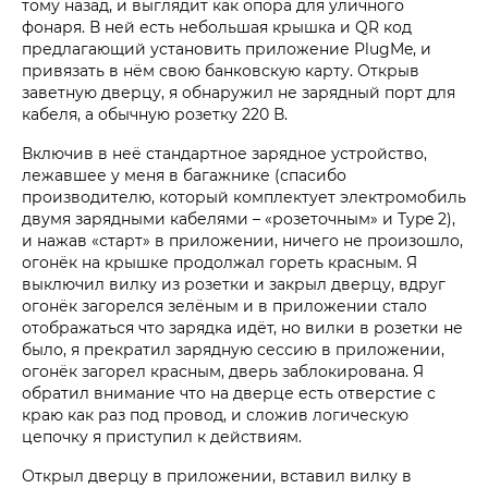
тому назад, и выглядит как опора для уличного
фонаря. В ней есть небольшая крышка и QR код
предлагающий установить приложение PlugMe, и
привязать в нём свою банковскую карту. Открыв
заветную дверцу, я обнаружил не зарядный порт для
кабеля, а обычную розетку 220 В.
Включив в неё стандартное зарядное устройство,
лежавшее у меня в багажнике (спасибо
производителю, который комплектует электромобиль
двумя зарядными кабелями – «розеточным» и Type 2),
и нажав «старт» в приложении, ничего не произошло,
огонёк на крышке продолжал гореть красным. Я
выключил вилку из розетки и закрыл дверцу, вдруг
огонёк загорелся зелёным и в приложении стало
отображаться что зарядка идёт, но вилки в розетки не
было, я прекратил зарядную сессию в приложении,
огонёк загорел красным, дверь заблокирована. Я
обратил внимание что на дверце есть отверстие с
краю как раз под провод, и сложив логическую
цепочку я приступил к действиям.
Открыл дверцу в приложении, вставил вилку в