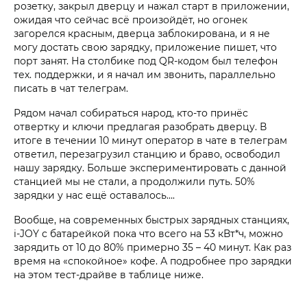
розетку, закрыл дверцу и нажал старт в приложении,
ожидая что сейчас всё произойдёт, но огонек
загорелся красным, дверца заблокирована, и я не
могу достать свою зарядку, приложение пишет, что
порт занят. На столбике под QR-кодом был телефон
тех. поддержки, и я начал им звонить, параллельно
писать в чат телеграм.
Рядом начал собираться народ, кто-то принёс
отвертку и ключи предлагая разобрать дверцу. В
итоге в течении 10 минут оператор в чате в телеграм
ответил, перезагрузил станцию и браво, освободил
нашу зарядку. Больше экспериментировать с данной
станцией мы не стали, а продолжили путь. 50%
зарядки у нас ещё оставалось….
Вообще, на современных быстрых зарядных станциях,
i‑JOY с батарейкой пока что всего на 53 кВт*ч, можно
зарядить от 10 до 80% примерно 35 – 40 минут. Как раз
время на «спокойное» кофе. А подробнее про зарядки
на этом тест-драйве в таблице ниже.