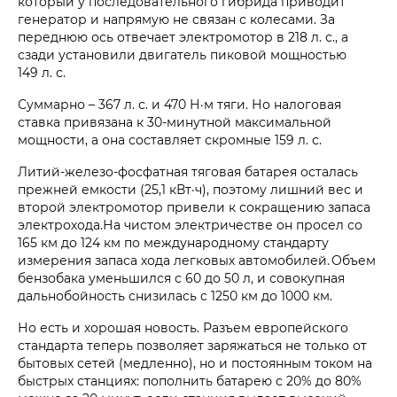
который у последовательного гибрида приводит
генератор и напрямую не связан с колесами. За
переднюю ось отвечает электромотор в 218 л. с., а
сзади установили двигатель пиковой мощностью
149 л. с.
Суммарно – 367 л. с. и 470 Н·м тяги.
Но налоговая
ставка привязана к 30‑минутной максимальной
мощности, а она составляет скромные
159 л. с.
Литий-железо-фосфатная тяговая батарея осталась
прежней емкости (25,1 кВт·ч), поэтому лишний вес и
второй электромотор привели к сокращению запаса
электрохода.На чистом электричестве он просел со
165 км до 124 км по международному стандарту
измерения запаса хода легковых автомобилей. Объем
бензобака уменьшился с 60 до 50 л, и совокупная
дальнобойность снизилась с 1250 км до 1000 км.
Но есть и хорошая новость. Разъем европейского
стандарта теперь позволяет заряжаться не только от
бытовых сетей (медленно), но и постоянным током на
быстрых станциях: пополнить батарею с 20% до 80%