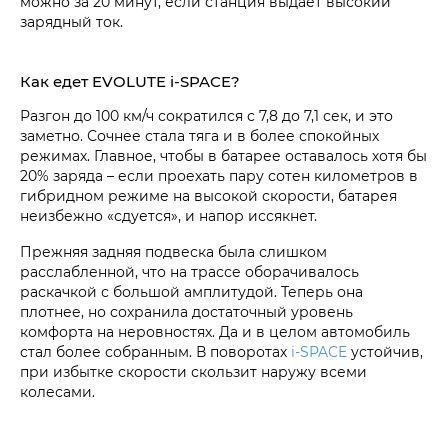
можно за 20 минут, если станция выдает высокий
зарядный ток.
Как едет EVOLUTE i‑SPACE?
Разгон до 100 км/ч сократился с 7,8 до 7,1 сек, и это
заметно. Сочнее стала тяга и в более спокойных
режимах. Главное, чтобы в батарее оставалось хотя бы
20% заряда – если проехать пару сотен километров в
гибридном режиме на высокой скорости, батарея
неизбежно «сдуется», и напор иссякнет.
Прежняя задняя подвеска была слишком
расслабленной, что на трассе оборачивалось
раскачкой с большой амплитудой. Теперь она
плотнее, но сохранила достаточный уровень
комфорта на неровностях. Да и в целом автомобиль
стал более собранным. В поворотах
i‑SPACE
устойчив,
при избытке скорости скользит наружу всеми
колесами.