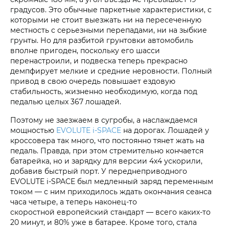
градусов. Это обычные паркетные характеристики, с
которыми не стоит выезжать ни на пересеченную
местность с серьезными перепадами, ни на зыбкие
грунты. Но для разбитой грунтовки автомобиль
вполне пригоден, поскольку его шасси
перенастроили, и подвеска теперь прекрасно
демпфирует мелкие и средние неровности. Полный
привод в свою очередь повышает ездовую
стабильность, жизненно необходимую, когда под
педалью целых 367 лошадей.
Поэтому не заезжаем в сугробы, а наслаждаемся
мощностью
EVOLUTE i‑SPACE
на дорогах. Лошадей у
кроссовера так много, что постоянно тянет жать на
педаль. Правда, при этом стремительно кончается
батарейка, но и зарядку для версии 4х4 ускорили,
добавив быстрый порт. У переднеприводного
EVOLUTE i‑SPACE был медленный заряд переменным
током — с ним приходилось ждать окончания сеанса
часа четыре, а теперь наконец-то
скоростной европейский стандарт — всего каких-то
20 минут, и 80% уже в батарее. Кроме того, стала