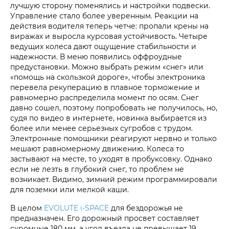
лучшую сторону поменялись и настройки подвески.
Управление стало более уверенным. Реакции на
действия водителя теперь четче: пропали крены на
виражах и выросла курсовая устойчивость. Четыре
ведущих колеса дают ощущение стабильности и
надежности. В меню появились оффроудные
предустановки. Можно выбрать режим «снег» или
«помощь на скользкой дороге», чтобы электроника
перевела рекуперацию в плавное торможение и
равномерно распределила момент по осям. Снег
давно сошел, поэтому попробовать не получилось, но,
судя по видео в интернете, новинка выбирается из
более или менее серьезных сугробов с трудом.
Электронные помощники реагируют нервно и только
мешают равномерному движению. Колеса то
застывают на месте, то уходят в пробуксовку. Однако
если не лезть в глубокий снег, то проблем не
возникает. Видимо, зимний режим программировали
для поземки или мелкой каши.
В целом
EVOLUTE i‑SPACE
для бездорожья не
предназначен. Его дорожный просвет составляет
скромные 180 мм, а угол въезда не превышает 19