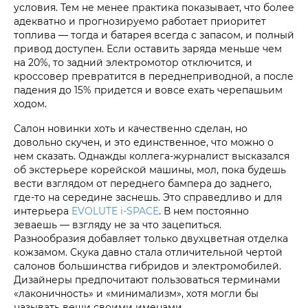
условия. Тем не менее практика показывает, что более
адекватно и прогнозируемо работает приоритет
топлива — тогда и батарея всегда с запасом, и полный
привод доступен. Если оставить заряда меньше чем
на 20%, то задний электромотор отключится, и
кроссовер превратится в переднеприводной, а после
падения до 15% придется и вовсе ехать черепашьим
ходом.
Салон новинки хоть и качественно сделан, но
довольно скучен, и это единственное, что можно о
нем сказать. Однажды коллега-журналист высказался
об экстерьере корейской машины, мол, пока будешь
вести взглядом от переднего бампера до заднего,
где-то на середине заснешь. Это справедливо и для
интерьера
EVOLUTE i‑SPACE
. В нем постоянно
зеваешь — взгляду не за что зацепиться.
Разнообразия добавляет только двухцветная отделка
кожзамом. Скука давно стала отличительной чертой
салонов большинства гибридов и электромобилей.
Дизайнеры предпочитают пользоваться терминами
«лаконичность» и «минимализм», хотя могли бы
называть вещи своими именами.