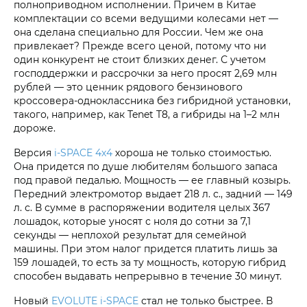
полноприводном исполнении. Причем в Китае
комплектации со всеми ведущими колесами нет —
она сделана специально для России. Чем же она
привлекает? Прежде всего ценой, потому что ни
один конкурент не стоит близких денег. С учетом
господдержки и рассрочки за него просят 2,69 млн
рублей — это ценник рядового бензинового
кроссовера-одноклассника без гибридной установки,
такого, например, как Tenet T8, а гибриды на 1–2 млн
дороже.
Версия
i‑SPACE 4х4
хороша не только стоимостью.
Она придется по душе любителям большого запаса
под правой педалью. Мощность — ее главный козырь.
Передний электромотор выдает 218 л. с., задний — 149
л. с. В сумме в распоряжении водителя целых 367
лошадок, которые уносят с ноля до сотни за 7,1
секунды — неплохой результат для семейной
машины. При этом налог придется платить лишь за
159 лошадей, то есть за ту мощность, которую гибрид
способен выдавать непрерывно в течение 30 минут.
Новый
EVOLUTE i‑SPACE
стал не только быстрее. В