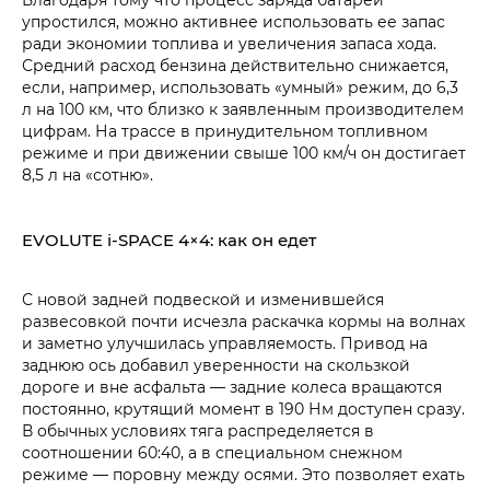
упростился, можно активнее использовать ее запас
ради экономии топлива и увеличения запаса хода.
Средний расход бензина действительно снижается,
если, например, использовать «умный» режим, до 6,3
л на 100 км, что близко к заявленным производителем
цифрам. На трассе в принудительном топливном
режиме и при движении свыше 100 км/ч он достигает
8,5 л на «сотню».
EVOLUTE i‑SPACE 4×4: как он едет
С новой задней подвеской и изменившейся
развесовкой почти исчезла раскачка кормы на волнах
и заметно улучшилась управляемость. Привод на
заднюю ось добавил уверенности на скользкой
дороге и вне асфальта — задние колеса вращаются
постоянно, крутящий момент в 190 Нм доступен сразу.
В обычных условиях тяга распределяется в
соотношении 60:40, а в специальном снежном
режиме — поровну между осями. Это позволяет ехать