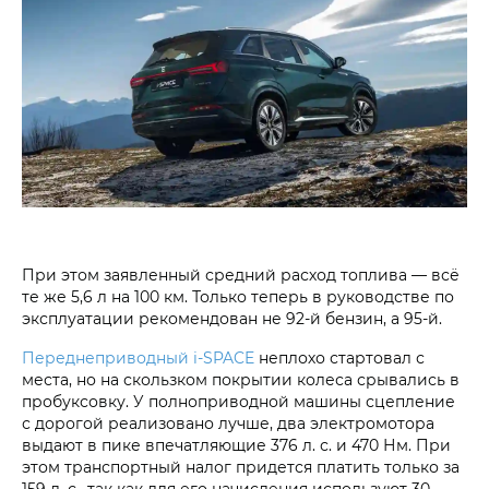
При этом заявленный средний расход топлива — всё
те же 5,6 л на 100 км. Только теперь в руководстве по
эксплуатации рекомендован не 92-й бензин, а 95-й.
Переднеприводный i‑SPACE
неплохо стартовал с
места, но на скользком покрытии колеса срывались в
пробуксовку. У полноприводной машины сцепление
с дорогой реализовано лучше, два электромотора
выдают в пике впечатляющие 376 л. с. и 470 Нм. При
этом транспортный налог придется платить только за
159 л. с., так как для его начисления используют 30-