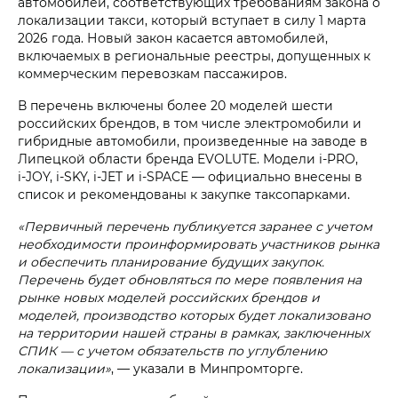
автомобилей, соответствующих требованиям закона о
локализации такси, который вступает в силу 1 марта
2026 года. Новый закон касается автомобилей,
включаемых в региональные реестры, допущенных к
коммерческим перевозкам пассажиров.
В перечень включены более 20 моделей шести
российских брендов, в том числе электромобили и
гибридные автомобили, произведенные на заводе в
Липецкой области бренда EVOLUTE. Модели i‑PRO,
i‑JOY, i‑SKY, i‑JET и i‑SPACE — официально внесены в
список и рекомендованы к закупке таксопарками.
«Первичный перечень публикуется заранее с учетом
необходимости проинформировать участников рынка
и обеспечить планирование будущих закупок.
Перечень будет обновляться по мере появления на
рынке новых моделей российских брендов и
моделей, производство которых будет локализовано
на территории нашей страны в рамках, заключенных
СПИК — с учетом обязательств по углублению
локализации»
, — указали в Минпромторге.