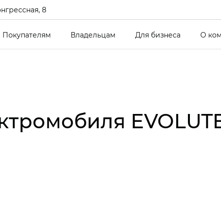
онгрессная, 8
Покупателям
Владельцам
Для бизнеса
О ко
ктромобиля EVOLUTE i